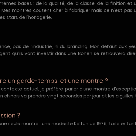
 mêmes bases : de la qualité, de la classe, de la finition et
Mes montres coûtent cher à fabriquer mais ce n’est pas un
s stars de l'horlogerie.
llence, pas de l’industrie, ni du branding. Mon défaut aux
rgent qu’ils vont investir dans une Bohen se retrouvera d
ntre un garde-temps, et une montre ?
e contexte actuel, je préfère parler d’une montre d’except
on chinois va prendre vingt secondes par jour et les aiguilles
ssion ?
une seule montre : une modeste Kelton de 1975, taille enfa