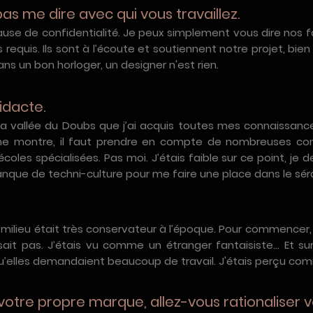
pas me dire avec qui vous travaillez.
lause de confidentialité. Je peux simplement vous dire nos f
 requis. Ils sont à l’écoute et soutiennent notre projet, bie
ns un bon horloger, un designer n'est rien.
idacte.
la vallée du Doubs que j’ai acquis toutes mes connaissance
ne montre, il faut prendre en compte de nombreuses co
oles spécialisées. Pas moi. J’étais faible sur ce point, je 
 manque de techni-culture pour me faire une place dans le séra
e milieu était très conservateur à l’époque. Pour commencer, j
ait pas. J’étais vu comme un étranger fantaisiste... Et su
 qu’elles demandaient beaucoup de travail. J'étais perçu c
votre propre marque, allez-vous rationaliser v