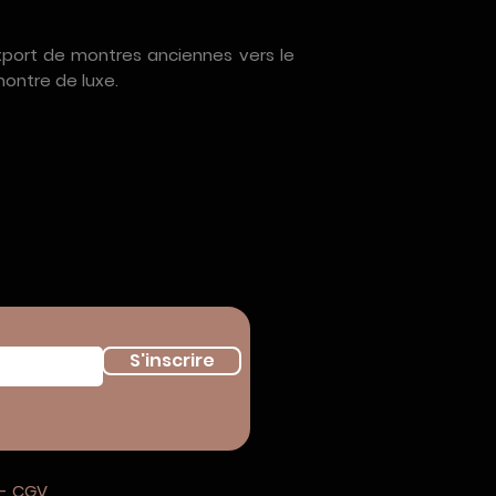
’export de montres anciennes vers le
montre de luxe.
S'inscrire
 - CGV