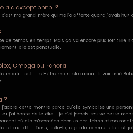
e a d’exceptionnel ?
 c’est ma grand-mère qui me l’a offerte quand j’avais huit 
?
te de temps en temps. Mais ça va encore plus loin : Elle n’
ement, elle est ponctuelle.
Rolex, Omega ou Panerai.
te montre est peut-être ma seule raison d’avoir créé Bohen
e.
a ?
té, j’adore cette montre parce qu’elle symbolise une perso
t j’ai honte de le dire - je n’ai jamais trouvé cette montre
moment où elle m'emmène dans un bar-tabac et me montr
etite et me dit : "Tiens, celle-là, regarde comme elle est