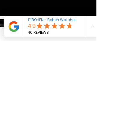
Nos valeurs
- . . . le monde de la petite production et des finitions
manufacturées.
C'est la garantie d’une montre exécutée sans compromis.
Nous contacter
Mentions légales - CGV
Garantie
Newsletter