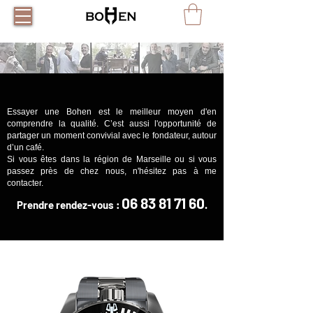
Essayer une Bohen est le meilleur moyen d'en
comprendre la qualité. C’est aussi l'opportunité de
partager un moment convivial avec le fondateur, autour
d’un café.
Si vous êtes dans la région de Marseille ou si vous
passez près de chez nous, n'hésitez pas à me
contacter.
06 83 81 71 60
Prendre rendez-vous :
.