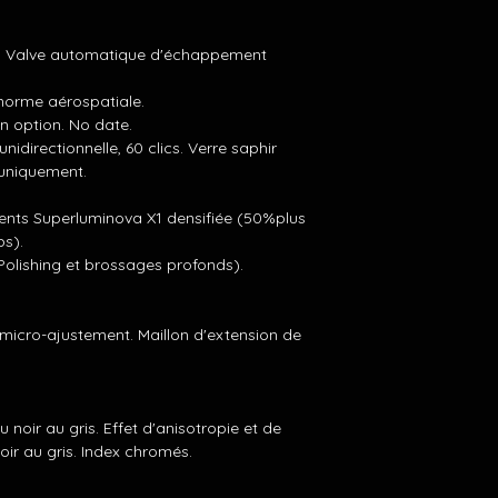
t. Valve automatique d'échappement
norme aérospatiale.
n option. No date.
idirectionnelle, 60 clics. Verre saphir
 uniquement.
ents Superluminova X1 densifiée (50%plus
ps).
 Polishing et brossages profonds).
 micro-ajustement. Maillon d'extension de
noir au gris. Effet d'anisotropie et de
ir au gris. Index chromés.