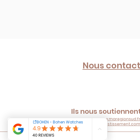
Nous contact
Ils nous soutiennent
www.europe.maregionsud.f
www.regionsudinvestissement.co