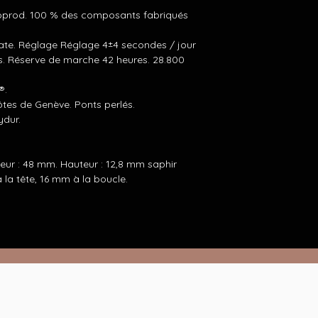
oprod. 100 % des composants fabriqués
ate. Réglage Réglage 4±4 secondes / jour
ons. Réserve de marche 42 heures. 28.800
®.
tes de Genève. Ponts perlés.
ydur.
eur : 48 mm. Hauteur : 12,8 mm saphir
 la tête, 16 mm à la boucle.