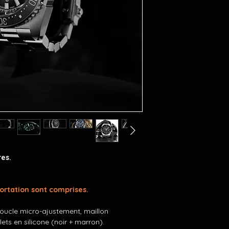
es.
portation sont comprises.
boucle micro-ajustement, maillon
ets en silicone (noir + marron).