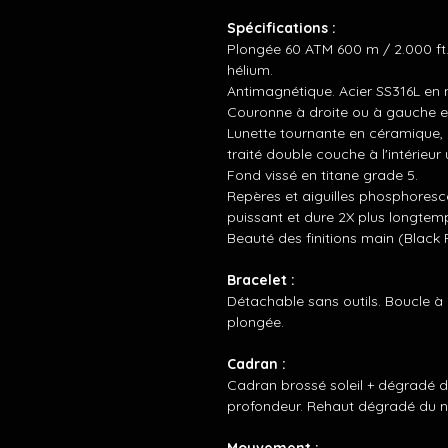
Spécifications :
Plongée 60 ATM 600 m / 2.000 f
hélium.
Antimagnétique. Acier SS316L en 
Couronne à droite ou à gauche e
Lunette tournante en céramique, un
traité double couche à l'intérieur
Fond vissé en titane grade 5.
Repères et aiguilles phosphoresc
puissant et dure 2X plus longtem
Beauté des finitions main (Black
Bracelet :
Détachable sans outils. Boucle à
plongée.
Cadran :
Cadran brossé soleil + dégradé du 
profondeur. Rehaut dégradé du no
Mouvement :