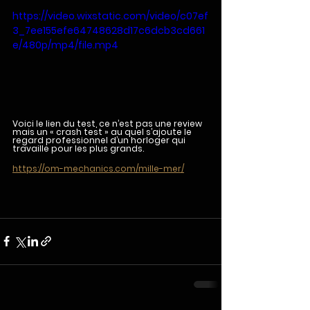
https://video.wixstatic.com/video/c07ef
3_7ee155efe64748628d17c6dcb3cd661
e/480p/mp4/file.mp4
Voici le lien du test, ce n’est pas une review 
mais un « crash test » au quel s’ajoute le 
regard professionnel d’un horloger qui 
travaille pour les plus grands.
https://om-mechanics.com/mille-mer/