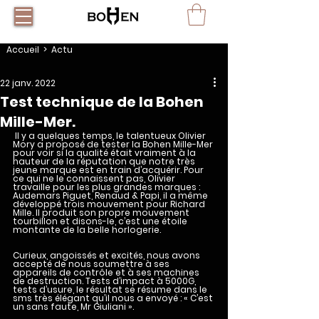
Accueil
> Actu
22 janv. 2022
Test technique de la Bohen
Mille-Mer.
 Il y a quelques temps, le talentueux Olivier 
Mory a proposé de tester la Bohen Mille-Mer 
pour voir si la qualité était vraiment à la 
hauteur de la réputation que notre très 
jeune marque est en train d’acquérir. Pour 
ce qui ne le connaissent pas, Olivier 
travaille pour les plus grandes marques : 
Audemars Piguet, Renaud & Papi, il a même 
développé trois mouvement pour Richard 
Mille. Il produit son propre mouvement 
tourbillon et disons-le, c’est une étoile 
montante de la belle horlogerie.  
Curieux, angoissés et excités, nous avons 
accepté de nous soumettre à ses 
appareils de contrôle et à ses machines 
de destruction. Tests d’impact à 5000G, 
tests d’usure, le résultat se résume dans le 
sms très élégant qu’il nous a envoyé : « C’est 
un sans faute, Mr Giuliani ».